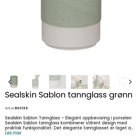
Sealskin Sablon tannglass grønn
Art.nr:
801133
Sealskin Sablon Tannglass – Elegant oppbevaring i porselen
Sealskin Sablon tannglass kombinerer stilrent design med
praktisk funksjonalitet. Det elegante tannglasset er laget av
eksklusivt porselen og passer perfekt inn i moderne
Les mer
baderom med sitt minimalistiske uttrykk og tidløse design.