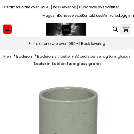
Hopp til innhold
Fri frakt for ordre over 1999,- | Rask levering | Hundrevis av favoritter
Magasin
Kundeservice
Kontakt oss
Min konto
Logg inn
Fri frakt for ordre over 1999,- | Rask levering
Hjem
/
Baderom
/
Baderoms tilbehør
/
Såpedispenser og tannglass
/
Sealskin Sablon tannglass grønn