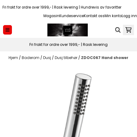
Hopp til innhold
Fri frakt for ordre over 1999,- | Rask levering | Hundrevis av favoritter
Magasin
Kundeservice
Kontakt oss
Min konto
Logg inn
Fri frakt for ordre over 1999,- | Rask levering
Hjem
/
Baderom
/
Dusj
/
Dusj tilbehør
/
ZDOC067 Hand shower