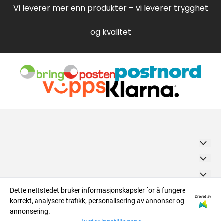
Vi leverer mer enn produkter – vi leverer trygghet
og kvalitet
VVS FORHANDLEREN AS
Om oss
Langhøyane 37A
Om oss
Nyhetsbrev
Dette nettstedet bruker informasjonskapsler for å fungere
Kontakt oss
5936 Manger
Drevet av
korrekt, analysere trafikk, personalisering av annonser og
Kontakt oss
Salgsbetingelser
Org. nr. NO923624414 MVA
Registrer deg for å motta nyheter og tilbud!
annonsering.